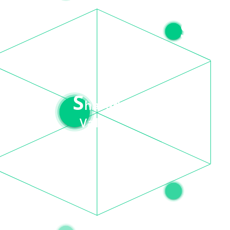
S
ture
ystem
S
hared
Value
S
ff
kill