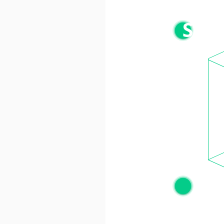
S
truc
S
ta